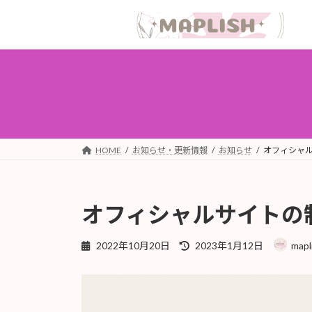
コ
ナ
ン
ビ
テ
ゲ
ン
ー
ツ
シ
へ
ョ
ス
ン
キ
に
ッ
移
HOME
お知らせ・更新情報
お知らせ
オフィシャ
プ
動
オフィシャルサイトの
最
2022年10月20日
2023年1月12日
mapl
終
更
新
日
時