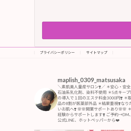
プライバシーポリシー
サイトマップ
maplish_0309_matsusaka
＼素肌美人量産サロン❣️／
＊安心・安全
石油系乳化剤、染料不使用
＊5点キープ
の導入で１回のエステ料金3000円❣️
＊
品の8割が医薬部外品
＊結果重視❣️なり
いお肌へ❣️
🌸🌸開業サポートあり🌸🌸
経験からサポートします❣️
ご予約→DM
公式LINE、ホットペッパーから❤️