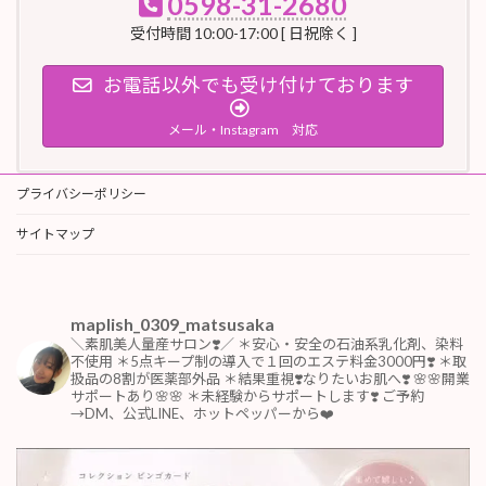
0598-31-2680
受付時間 10:00-17:00 [ 日祝除く ]
お電話以外でも受け付けております
メール・Instagram 対応
プライバシーポリシー
サイトマップ
maplish_0309_matsusaka
＼素肌美人量産サロン❣️／
＊安心・安全の石油系乳化剤、染料
不使用
＊5点キープ制の導入で１回のエステ料金3000円❣️
＊取
扱品の8割が医薬部外品
＊結果重視❣️なりたいお肌へ❣️
🌸🌸開業
サポートあり🌸🌸
＊未経験からサポートします❣️
ご予約
→DM、公式LINE、ホットペッパーから❤️