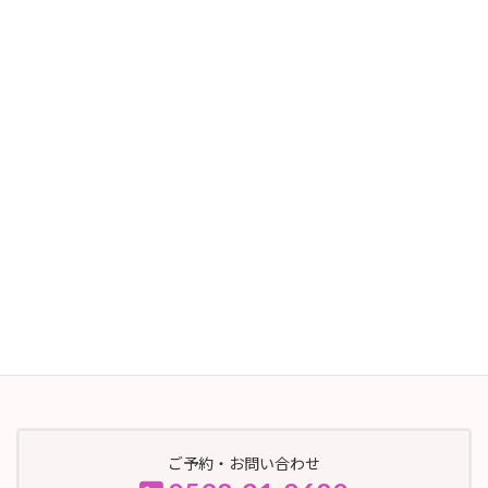
エステサロンという意味です。
㈱シャンソン化粧品は派手な広告を出さずに広告宣伝費を
抑え、本当に良い商品を安く提供する会社です。
サービス案内
初回エステの流れ
よくあるご質問
ご予約・お問い合わせ