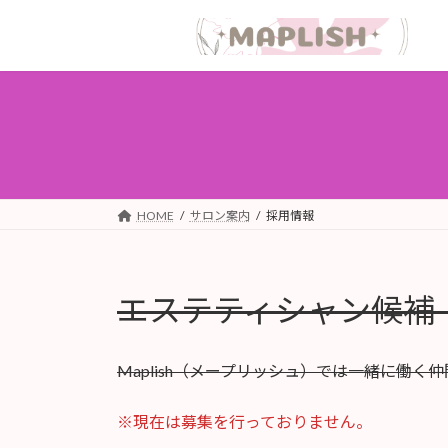
コ
ナ
ン
ビ
テ
ゲ
ン
ー
ツ
シ
へ
ョ
ス
ン
キ
に
ッ
移
HOME
サロン案内
採用情報
プ
動
エステティシャン候補
Maplish（メープリッシュ）では一緒に働く
※現在は募集を行っておりません。