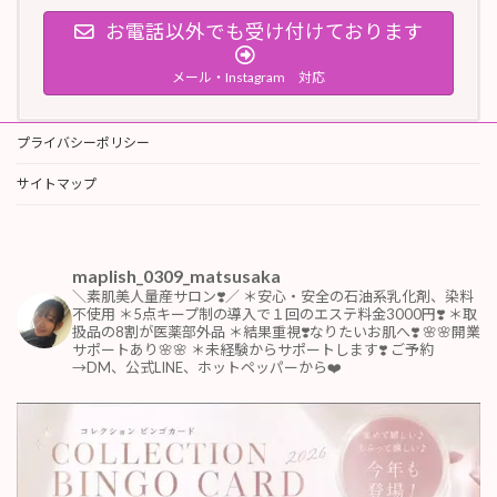
お電話以外でも受け付けております
メール・Instagram 対応
プライバシーポリシー
サイトマップ
maplish_0309_matsusaka
＼素肌美人量産サロン❣️／
＊安心・安全の石油系乳化剤、染料
不使用
＊5点キープ制の導入で１回のエステ料金3000円❣️
＊取
扱品の8割が医薬部外品
＊結果重視❣️なりたいお肌へ❣️
🌸🌸開業
サポートあり🌸🌸
＊未経験からサポートします❣️
ご予約
→DM、公式LINE、ホットペッパーから❤️