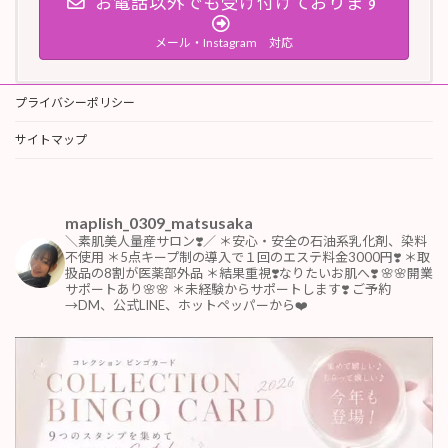
お電話以外でも受け付けております
メール・Instagram 対応
プライバシーポリシー
サイトマップ
maplish_0309_matsusaka
＼素肌美人量産サロン❣️／
＊安心・安全の石油系乳化剤、染料
不使用
＊5点キープ制の導入で１回のエステ料金3000円❣️
＊取
扱品の8割が医薬部外品
＊結果重視❣️なりたいお肌へ❣️
🌸🌸開業
サポートあり🌸🌸
＊未経験からサポートします❣️
ご予約
→DM、公式LINE、ホットペッパーから❤️