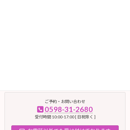
※1 メイクアップ料に一般的に使用されている白色顔料
※2 肌が酸化しダメージを受けた状態
その他、細かいことは全てMaplish（メープリッシュ）にお任せく
ださい！
ひとりひとりのお肌の状態に合わせ、最適なプランをご提案しま
す✨
三重県松阪市のエステサロン Maplish（メープリッシュ）
ご予約・お問い合わせ
0598-31-2680
受付時間 10:00-17:00 [ 日祝除く ]